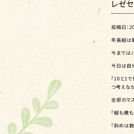
レゼセ
投稿日：202
年長組は
今までは
今日は自
「10と1
つ考えな
全部のマ
「縦も横も
「斜めは数